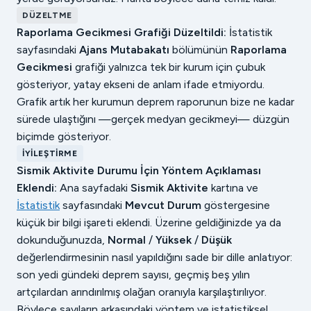
DÜZELTME
Raporlama Gecikmesi Grafiği Düzeltildi:
İstatistik
sayfasındaki
Ajans Mutabakatı
bölümünün
Raporlama
Gecikmesi
grafiği yalnızca tek bir kurum için çubuk
gösteriyor, yatay ekseni de anlam ifade etmiyordu.
Grafik artık her kurumun deprem raporunun bize ne kadar
sürede ulaştığını —gerçek medyan gecikmeyi— düzgün
biçimde gösteriyor.
İYILEŞTIRME
Sismik Aktivite Durumu İçin Yöntem Açıklaması
Eklendi:
Ana sayfadaki
Sismik Aktivite
kartına ve
İstatistik
sayfasındaki
Mevcut Durum
göstergesine
küçük bir bilgi işareti eklendi. Üzerine geldiğinizde ya da
dokunduğunuzda,
Normal
/
Yüksek
/
Düşük
değerlendirmesinin nasıl yapıldığını sade bir dille anlatıyor:
son yedi gündeki deprem sayısı, geçmiş beş yılın
artçılardan arındırılmış olağan oranıyla karşılaştırılıyor.
Böylece sayıların arkasındaki yöntem ve istatistiksel