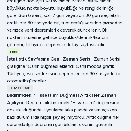
grafiğine dönüştü: yatay eksen zaman, dikey eksen
büyüklük, nokta boyutu büyüklüğe ve rengi derinliğe
göre. Son 6 saat, son 7 gün veya son 30 gün seçilebilir;
grafik her 30 saniyede bir, tüm grafiği yeniden çizmeden
yalnızca yeni depremleri ekleyerek güncellenir. Bir
noktanın üzerine gelince büyüklük/derinlik/konum
görünür, tıklayınca depremin detay sayfası açılır.
YENI
İstatistik Sayfasına Canlı Zaman Serisi:
Zaman Serisi
grafiğine "Canlı" düğmesi eklendi. Canlı modda grafik,
Türkiye çevresindeki son depremleri her 30 saniyede bir
otomatik günceller.
DÜZELTME
Bildirimdeki "Hissettim" Düğmesi Artık Her Zaman
Açılıyor:
Deprem bildirimindeki
"Hissettim"
düğmesine
dokunulduğunda, uygulama arka planda zaten açıkken
bazı durumlarda hiçbir şey açılmıyordu. Artık düğme her
durumda ilgili depremin geri bildirim ekranını güvenilir