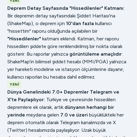
YENI
Deprem Detay Sayfasında "Hissedilenler" Katmanı:
Bir depremin detay sayfasındaki Şiddet Haritası'na
(ShakeMap), o deprem için
10'dan fazla
kullanıcı
"hissettim" raporu olduğunda açılabilen bir
"Hissedilenler"
katmanı eklendi. Katman, her raporu
hissedilen şiddete göre renklendirilmiş bir nokta olarak
gösterir. Bu raporlar yalnızca
görüntüleme amaçlıdır
:
ShakeMap'in bilimsel şiddet hesabı (MMI/PGA) yalnızca
yer hareketi modeline ve istasyon ölçümlerine dayanır,
kullanıcı raporları bu hesaba dahil edilmez.
YENI
Dünya Genelindeki 7.0+ Depremler Telegram ve
X'te Paylaşılıyor:
Türkiye ve çevresinde hissedilen
depremlere ek olarak, artık
dünyanın herhangi bir
yerinde
meydana gelen
7.0 ve üzeri
büyüklükteki her
deprem otomatik olarak Telegram kanalımızda ve X
(Twitter) hesabımızda paylaşılıyor. Uzak büyük