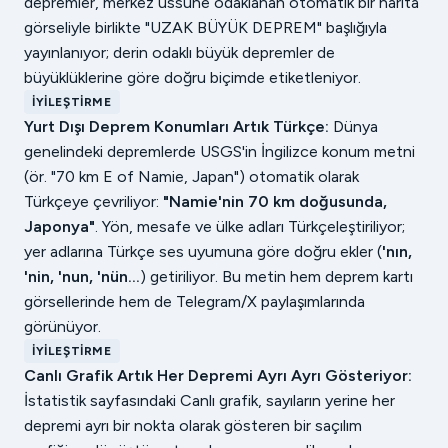
depremler, merkez üssüne odaklanan otomatik bir harita
görseliyle birlikte "UZAK BÜYÜK DEPREM" başlığıyla
yayınlanıyor; derin odaklı büyük depremler de
büyüklüklerine göre doğru biçimde etiketleniyor.
İYILEŞTIRME
Yurt Dışı Deprem Konumları Artık Türkçe:
Dünya
genelindeki depremlerde USGS'in İngilizce konum metni
(ör. "70 km E of Namie, Japan") otomatik olarak
Türkçeye çevriliyor:
"Namie'nin 70 km doğusunda,
Japonya"
. Yön, mesafe ve ülke adları Türkçeleştiriliyor;
yer adlarına Türkçe ses uyumuna göre doğru ekler (
'nın,
'nin, 'nun, 'nün…
) getiriliyor. Bu metin hem deprem kartı
görsellerinde hem de Telegram/X paylaşımlarında
görünüyor.
İYILEŞTIRME
Canlı Grafik Artık Her Depremi Ayrı Ayrı Gösteriyor:
İstatistik sayfasındaki Canlı grafik, sayıların yerine her
depremi ayrı bir nokta olarak gösteren bir saçılım