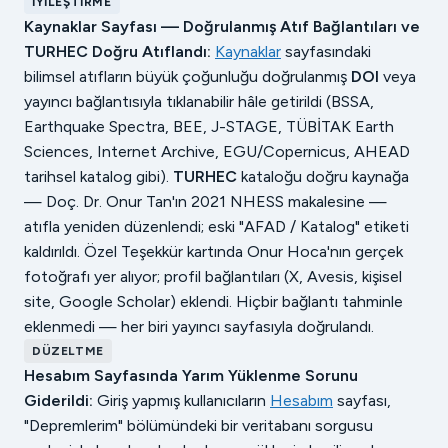
İYILEŞTIRME
Kaynaklar Sayfası — Doğrulanmış Atıf Bağlantıları ve
TURHEC Doğru Atıflandı:
Kaynaklar
sayfasındaki
bilimsel atıfların büyük çoğunluğu doğrulanmış
DOI
veya
yayıncı bağlantısıyla tıklanabilir hâle getirildi (BSSA,
Earthquake Spectra, BEE, J-STAGE, TÜBİTAK Earth
Sciences, Internet Archive, EGU/Copernicus, AHEAD
tarihsel katalog gibi).
TURHEC
kataloğu doğru kaynağa
— Doç. Dr. Onur Tan'ın 2021 NHESS makalesine —
atıfla yeniden düzenlendi; eski "AFAD / Katalog" etiketi
kaldırıldı. Özel Teşekkür kartında Onur Hoca'nın gerçek
fotoğrafı yer alıyor; profil bağlantıları (X, Avesis, kişisel
site, Google Scholar) eklendi. Hiçbir bağlantı tahminle
eklenmedi — her biri yayıncı sayfasıyla doğrulandı.
DÜZELTME
Hesabım Sayfasında Yarım Yüklenme Sorunu
Giderildi:
Giriş yapmış kullanıcıların
Hesabım
sayfası,
"Depremlerim" bölümündeki bir veritabanı sorgusu