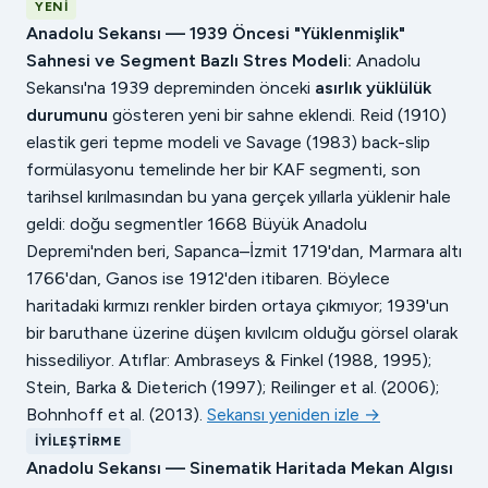
YENI
Anadolu Sekansı — 1939 Öncesi "Yüklenmişlik"
Sahnesi ve Segment Bazlı Stres Modeli:
Anadolu
Sekansı'na 1939 depreminden önceki
asırlık yüklülük
durumunu
gösteren yeni bir sahne eklendi. Reid (1910)
elastik geri tepme modeli ve Savage (1983) back-slip
formülasyonu temelinde her bir KAF segmenti, son
tarihsel kırılmasından bu yana gerçek yıllarla yüklenir hale
geldi: doğu segmentler 1668 Büyük Anadolu
Depremi'nden beri, Sapanca–İzmit 1719'dan, Marmara altı
1766'dan, Ganos ise 1912'den itibaren. Böylece
haritadaki kırmızı renkler birden ortaya çıkmıyor; 1939'un
bir baruthane üzerine düşen kıvılcım olduğu görsel olarak
hissediliyor. Atıflar: Ambraseys & Finkel (1988, 1995);
Stein, Barka & Dieterich (1997); Reilinger et al. (2006);
Bohnhoff et al. (2013).
Sekansı yeniden izle →
İYILEŞTIRME
Anadolu Sekansı — Sinematik Haritada Mekan Algısı