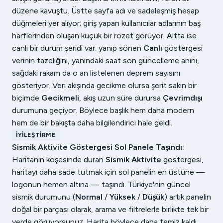
düzene kavuştu. Üstte sayfa adı ve sadeleşmiş hesap
düğmeleri yer alıyor; giriş yapan kullanıcılar adlarının baş
harflerinden oluşan küçük bir rozet görüyor. Altta ise
canlı bir durum şeridi var: yanıp sönen
Canlı
göstergesi
verinin tazeliğini, yanındaki saat son güncelleme anını,
sağdaki rakam da o an listelenen deprem sayısını
gösteriyor. Veri akışında gecikme olursa şerit sakin bir
biçimde
Gecikmeli
, akış uzun süre durursa
Çevrimdışı
durumuna geçiyor. Böylece başlık hem daha modern
hem de bir bakışta daha bilgilendirici hale geldi.
İYILEŞTIRME
Sismik Aktivite Göstergesi Sol Panele Taşındı:
Haritanın köşesinde duran
Sismik Aktivite
göstergesi,
haritayı daha sade tutmak için sol panelin en üstüne —
logonun hemen altına — taşındı. Türkiye'nin güncel
sismik durumunu (
Normal
/
Yüksek
/
Düşük
) artık panelin
doğal bir parçası olarak, arama ve filtrelerle birlikte tek bir
yerde görüyorsunuz. Harita böylece daha temiz kaldı.