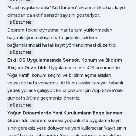
DÜZELTME
Mobil uygulamadaki "Ağ Durumu" ekranı artık cihaz kaydı
olmadan da aktif sensör sayısını gösteriyor.
DÜZELTME
Deprem tekrar oynatma, harita tam yüklenmeden
başlatıldığında oluşan hata giderildi; bildirim
bağlantılarındaki hatalı kayıt yönlendirmesi düzeltildi.
DÜZELTME
Eski iOS Uygulamasında Sensör, Konum ve Bildirim
Akışları Düzeltildi:
Uygulamanın eski iOS sürümünde
"Ağa Katıl", konum seçimi ve bildirim açma akışları
sessizce hata veriyordu. Artık bu akışlar tarayıcı tabanlı
yedek yollarla çalışıyor; kalıcı çözüm için App Store'daki
güncel sürüme geçmenizi öneririz.
DÜZELTME
Yoğun Dönemlerde Yeni Kurulumların Engellenmesi
Giderildi:
Deprem sonrası yoğunlukta uygulama kayıt
sınırı gereksiz yere doluyor ve yeni kullanıcılar "kayıt sınırı
aşıldı" hatası alabiliyordu. Sınır artık yalnızca gerçekten