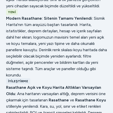
yeni cihazları sayacak biçimde düzeltildi ve yükseltildi.
YENI
Modern Rasathane: Sitenin Tamamı Yenilendi:
Sismik
Harita'nın tüm arayüzü baştan tasarlandı. Harita,
istatistikler, deprem detayları, hesap ve içerik sayfaları
dahil her ekran; logomuzun mavisini temel alan yeni açık
ve koyu temalara, yeni yazı tipine ve daha okunaklı
panellere kavuştu. Derinlik renk skalası koyu haritada daha
seçilebilir olacak biçimde yeniden ayarlandı; filtre
düğmeleri, açılır pencereler ve bildirim kartları da yeni
sisteme taşındı. Tüm araçlar ve paneller olduğu gibi
korundu.
İYILEŞTIRME
Rasathane Açık ve Koyu Harita Altlıkları Varsayılan
Oldu:
Ana haritanın varsayılan altlığı, deprem verisini öne
çıkarmak için tasarlanan
Rasathane
ve
Rasathane Koyu
stilleriyle yenilendi. Kara, su, yol, sınır ve etiket renkleri
sakinleştirildi; POI ve transit simgeleri kaldırıldı. Deprem