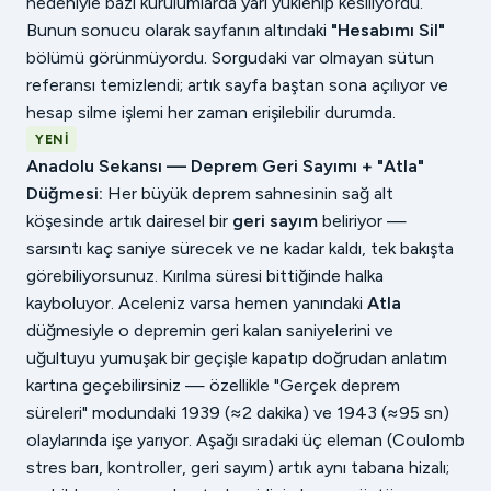
nedeniyle bazı kurulumlarda yarı yüklenip kesiliyordu.
Bunun sonucu olarak sayfanın altındaki
"Hesabımı Sil"
bölümü görünmüyordu. Sorgudaki var olmayan sütun
referansı temizlendi; artık sayfa baştan sona açılıyor ve
hesap silme işlemi her zaman erişilebilir durumda.
YENI
Anadolu Sekansı — Deprem Geri Sayımı + "Atla"
Düğmesi:
Her büyük deprem sahnesinin sağ alt
köşesinde artık dairesel bir
geri sayım
beliriyor —
sarsıntı kaç saniye sürecek ve ne kadar kaldı, tek bakışta
görebiliyorsunuz. Kırılma süresi bittiğinde halka
kayboluyor. Aceleniz varsa hemen yanındaki
Atla
düğmesiyle o depremin geri kalan saniyelerini ve
uğultuyu yumuşak bir geçişle kapatıp doğrudan anlatım
kartına geçebilirsiniz — özellikle "Gerçek deprem
süreleri" modundaki 1939 (≈2 dakika) ve 1943 (≈95 sn)
olaylarında işe yarıyor. Aşağı sıradaki üç eleman (Coulomb
stres barı, kontroller, geri sayım) artık aynı tabana hizalı;