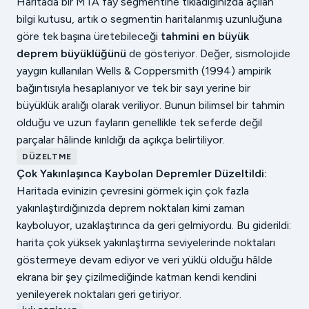
Haritada bir MTA fay segmentine tıkladığınızda açılan
bilgi kutusu, artık o segmentin haritalanmış uzunluğuna
göre tek başına üretebileceği
tahmini en büyük
deprem büyüklüğünü
de gösteriyor. Değer, sismolojide
yaygın kullanılan Wells & Coppersmith (1994) ampirik
bağıntısıyla hesaplanıyor ve tek bir sayı yerine bir
büyüklük aralığı olarak veriliyor. Bunun bilimsel bir tahmin
olduğu ve uzun fayların genellikle tek seferde değil
parçalar hâlinde kırıldığı da açıkça belirtiliyor.
DÜZELTME
Çok Yakınlaşınca Kaybolan Depremler Düzeltildi:
Haritada evinizin çevresini görmek için çok fazla
yakınlaştırdığınızda deprem noktaları kimi zaman
kayboluyor, uzaklaştırınca da geri gelmiyordu. Bu giderildi:
harita çok yüksek yakınlaştırma seviyelerinde noktaları
göstermeye devam ediyor ve veri yüklü olduğu hâlde
ekrana bir şey çizilmediğinde katman kendi kendini
yenileyerek noktaları geri getiriyor.