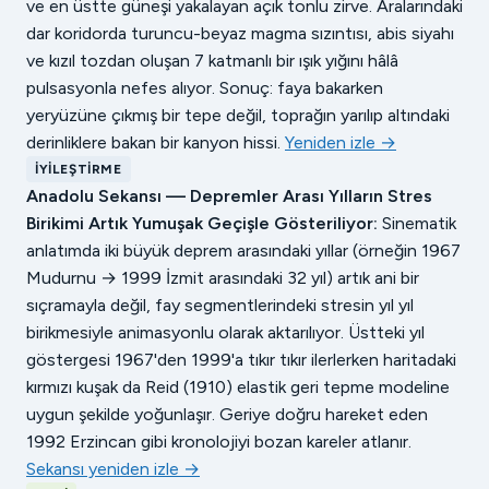
ve en üstte güneşi yakalayan açık tonlu zirve. Aralarındaki
dar koridorda turuncu-beyaz magma sızıntısı, abis siyahı
ve kızıl tozdan oluşan 7 katmanlı bir ışık yığını hâlâ
pulsasyonla nefes alıyor. Sonuç: faya bakarken
yeryüzüne çıkmış bir tepe değil, toprağın yarılıp altındaki
derinliklere bakan bir kanyon hissi.
Yeniden izle →
İYILEŞTIRME
Anadolu Sekansı — Depremler Arası Yılların Stres
Birikimi Artık Yumuşak Geçişle Gösteriliyor:
Sinematik
anlatımda iki büyük deprem arasındaki yıllar (örneğin 1967
Mudurnu → 1999 İzmit arasındaki 32 yıl) artık ani bir
sıçramayla değil, fay segmentlerindeki stresin yıl yıl
birikmesiyle animasyonlu olarak aktarılıyor. Üstteki yıl
göstergesi 1967'den 1999'a tıkır tıkır ilerlerken haritadaki
kırmızı kuşak da Reid (1910) elastik geri tepme modeline
uygun şekilde yoğunlaşır. Geriye doğru hareket eden
1992 Erzincan gibi kronolojiyi bozan kareler atlanır.
Sekansı yeniden izle →