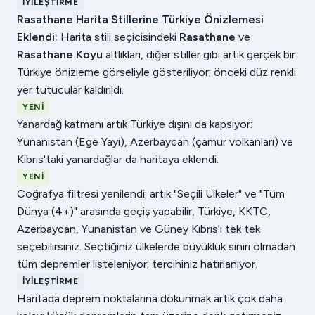
İYILEŞTIRME
Rasathane Harita Stillerine Türkiye Önizlemesi
Eklendi:
Harita stili seçicisindeki
Rasathane
ve
Rasathane Koyu
altlıkları, diğer stiller gibi artık gerçek bir
Türkiye önizleme görseliyle gösteriliyor; önceki düz renkli
yer tutucular kaldırıldı.
YENI
Yanardağ katmanı artık Türkiye dışını da kapsıyor:
Yunanistan (Ege Yayı), Azerbaycan (çamur volkanları) ve
Kıbrıs'taki yanardağlar da haritaya eklendi.
YENI
Coğrafya filtresi yenilendi: artık "Seçili Ülkeler" ve "Tüm
Dünya (4+)" arasında geçiş yapabilir, Türkiye, KKTC,
Azerbaycan, Yunanistan ve Güney Kıbrıs'ı tek tek
seçebilirsiniz. Seçtiğiniz ülkelerde büyüklük sınırı olmadan
tüm depremler listeleniyor; tercihiniz hatırlanıyor.
İYILEŞTIRME
Haritada deprem noktalarına dokunmak artık çok daha