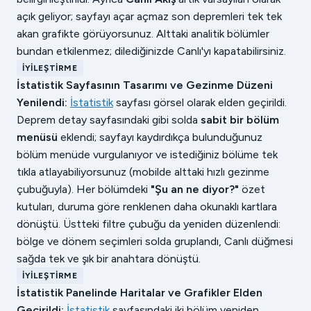
açık geliyor; sayfayı açar açmaz son depremleri tek tek
akan grafikte görüyorsunuz. Alttaki analitik bölümler
bundan etkilenmez; dilediğinizde Canlı'yı kapatabilirsiniz.
İYILEŞTIRME
İstatistik Sayfasının Tasarımı ve Gezinme Düzeni
Yenilendi:
İstatistik
sayfası görsel olarak elden geçirildi.
Deprem detay sayfasındaki gibi solda
sabit bir bölüm
menüsü
eklendi; sayfayı kaydırdıkça bulunduğunuz
bölüm menüde vurgulanıyor ve istediğiniz bölüme tek
tıkla atlayabiliyorsunuz (mobilde alttaki hızlı gezinme
çubuğuyla). Her bölümdeki
"Şu an ne diyor?"
özet
kutuları, duruma göre renklenen daha okunaklı kartlara
dönüştü. Üstteki filtre çubuğu da yeniden düzenlendi:
bölge ve dönem seçimleri solda gruplandı, Canlı düğmesi
sağda tek ve şık bir anahtara dönüştü.
İYILEŞTIRME
İstatistik Panelinde Haritalar ve Grafikler Elden
Geçirildi:
İstatistik
sayfasındaki iki bölüm yeniden