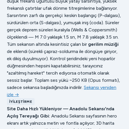
düşük frekans uğultusu büyük yatay sarsıntıya, yüksek
frekanslı çatırtılar ufak dönme titreşimlerine bağlanıyor.
Sarsıntının zarfı da gerçekçi: keskin başlangıç (P-dalgası),
sürdürülen orta (S-dalgası), yumuşak iniş (coda). Süreler
gerçek deprem süreleri kuralıyla (Wells & Coppersmith)
ölçeklendi — M 7.0 yaklaşık 1.5 sn, M 7.8 yaklaşık 3.5 sn.
Tüm sekansın altında kesintisiz çalan bir
gerilim müziği
de eklendi (sürekli çapraz-soldurma ile döngüye giriyor,
ek dikiş duyulmuyor). Kontrol şeridindeki yeni hoparlör
düğmesinden hepsini kapatabilirsiniz; tarayıcınız
"azaltılmış hareket" tercih ediyorsa otomatik olarak
sessiz başlar. Toplam ses yükü ~250 KB (Opus formatı),
sadece sekansa başladığınızda indirilir.
Sekansı yeniden
izle →
İYILEŞTIRME
Site Daha Hızlı Yükleniyor — Anadolu Sekansı'nda
Açılış Tereyağı Gibi:
Anadolu Sekansı sayfasının hero
ekranı artık yalnızca metin ve fontla açılıyor; 3D harita