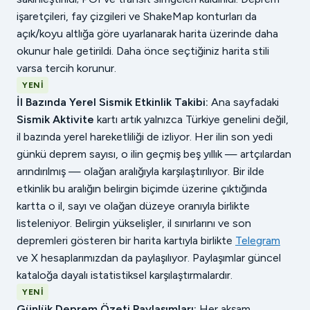
işaretçileri, fay çizgileri ve ShakeMap konturları da
açık/koyu altlığa göre uyarlanarak harita üzerinde daha
okunur hale getirildi. Daha önce seçtiğiniz harita stili
varsa tercih korunur.
YENI
İl Bazında Yerel Sismik Etkinlik Takibi:
Ana sayfadaki
Sismik Aktivite
kartı artık yalnızca Türkiye genelini değil,
il bazında yerel hareketliliği de izliyor. Her ilin son yedi
günkü deprem sayısı, o ilin geçmiş beş yıllık — artçılardan
arındırılmış — olağan aralığıyla karşılaştırılıyor. Bir ilde
etkinlik bu aralığın belirgin biçimde üzerine çıktığında
kartta o il, sayı ve olağan düzeye oranıyla birlikte
listeleniyor. Belirgin yükselişler, il sınırlarını ve son
depremleri gösteren bir harita kartıyla birlikte
Telegram
ve X hesaplarımızdan da paylaşılıyor. Paylaşımlar güncel
kataloğa dayalı istatistiksel karşılaştırmalardır.
YENI
Günlük Deprem Özeti Paylaşımları:
Her akşam