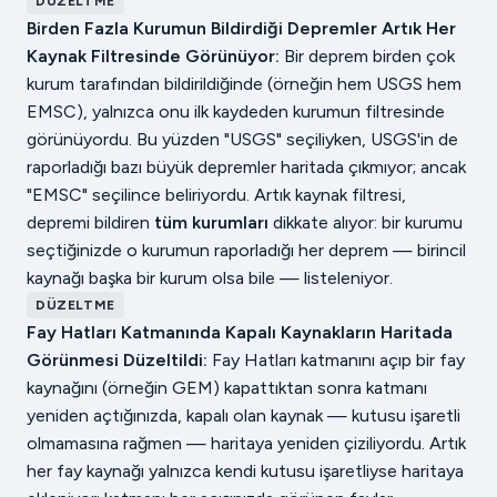
DÜZELTME
Birden Fazla Kurumun Bildirdiği Depremler Artık Her
Kaynak Filtresinde Görünüyor:
Bir deprem birden çok
kurum tarafından bildirildiğinde (örneğin hem USGS hem
EMSC), yalnızca onu ilk kaydeden kurumun filtresinde
görünüyordu. Bu yüzden "USGS" seçiliyken, USGS'in de
raporladığı bazı büyük depremler haritada çıkmıyor; ancak
"EMSC" seçilince beliriyordu. Artık kaynak filtresi,
depremi bildiren
tüm kurumları
dikkate alıyor: bir kurumu
seçtiğinizde o kurumun raporladığı her deprem — birincil
kaynağı başka bir kurum olsa bile — listeleniyor.
DÜZELTME
Fay Hatları Katmanında Kapalı Kaynakların Haritada
Görünmesi Düzeltildi:
Fay Hatları katmanını açıp bir fay
kaynağını (örneğin GEM) kapattıktan sonra katmanı
yeniden açtığınızda, kapalı olan kaynak — kutusu işaretli
olmamasına rağmen — haritaya yeniden çiziliyordu. Artık
her fay kaynağı yalnızca kendi kutusu işaretliyse haritaya