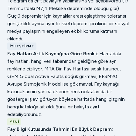
Telegram'da çift paylaşım yapılmasına yol açabiliyordu (17
Temmuz'daki M7,4 Meksika depreminde olduğu gibi).
Güçlü depremler için kaynaklar arası eşleştirme toleransı
genişletildi; ayrıca aynı fiziksel deprem için ikinci bir sosyal
medya paylaşımını engelleyen ek bir koruma katmanı
eklendi.
İYILEŞTIRME
Fay Hatları Artık Kaynağına Göre Renkli:
Haritadaki
fay hatları, hangi veri tabanından geldiğine göre ayrı
renklerle çiziliyor: MTA Diri Fay Haritası sıcak turuncu,
GEM Global Active Faults soğuk gri-mavi, EFSM20
Avrupa Sismojenik Model ise gök mavisi. Fay kaynağı
kutucuklarının yanına eklenen renk noktaları da bir
gösterge işlevi görüyor; böylece haritada hangi çizginin
hangi kataloğa ait olduğunu bir bakışta ayırt
edebiliyorsunuz.
YENI
Fay Bilgi Kutusunda Tahmini En Büyük Deprem: