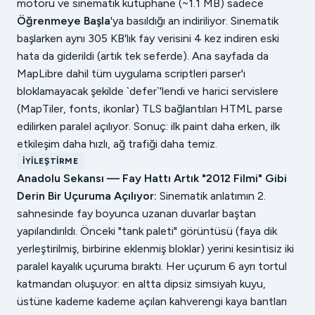
motoru ve sinematik kütüphane (~1.1 MB) sadece
Öğrenmeye Başla
'ya basıldığı an indiriliyor. Sinematik
başlarken aynı 305 KB'lık fay verisini 4 kez indiren eski
hata da giderildi (artık tek seferde). Ana sayfada da
MapLibre dahil tüm uygulama scriptleri parser'ı
bloklamayacak şekilde `defer`'lendi ve harici servislere
(MapTiler, fonts, ikonlar) TLS bağlantıları HTML parse
edilirken paralel açılıyor. Sonuç: ilk paint daha erken, ilk
etkileşim daha hızlı, ağ trafiği daha temiz.
İYILEŞTIRME
Anadolu Sekansı — Fay Hattı Artık "2012 Filmi" Gibi
Derin Bir Uçuruma Açılıyor:
Sinematik anlatımın 2.
sahnesinde fay boyunca uzanan duvarlar baştan
yapılandırıldı. Önceki "tank paleti" görüntüsü (faya dik
yerleştirilmiş, birbirine eklenmiş bloklar) yerini kesintisiz iki
paralel kayalık uçuruma bıraktı. Her uçurum 6 ayrı tortul
katmandan oluşuyor: en altta dipsiz simsiyah kuyu,
üstüne kademe kademe açılan kahverengi kaya bantları