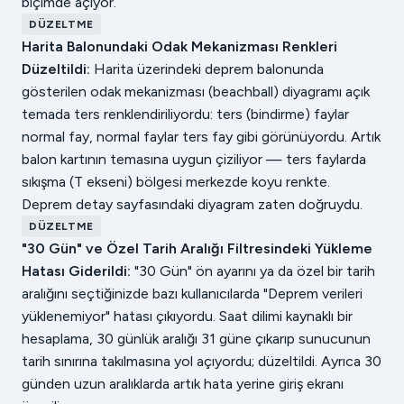
biçimde açıyor.
DÜZELTME
Harita Balonundaki Odak Mekanizması Renkleri
Düzeltildi:
Harita üzerindeki deprem balonunda
gösterilen odak mekanizması (beachball) diyagramı açık
temada ters renklendiriliyordu: ters (bindirme) faylar
normal fay, normal faylar ters fay gibi görünüyordu. Artık
balon kartının temasına uygun çiziliyor — ters faylarda
sıkışma (T ekseni) bölgesi merkezde koyu renkte.
Deprem detay sayfasındaki diyagram zaten doğruydu.
DÜZELTME
"30 Gün" ve Özel Tarih Aralığı Filtresindeki Yükleme
Hatası Giderildi:
"30 Gün" ön ayarını ya da özel bir tarih
aralığını seçtiğinizde bazı kullanıcılarda "Deprem verileri
yüklenemiyor" hatası çıkıyordu. Saat dilimi kaynaklı bir
hesaplama, 30 günlük aralığı 31 güne çıkarıp sunucunun
tarih sınırına takılmasına yol açıyordu; düzeltildi. Ayrıca 30
günden uzun aralıklarda artık hata yerine giriş ekranı