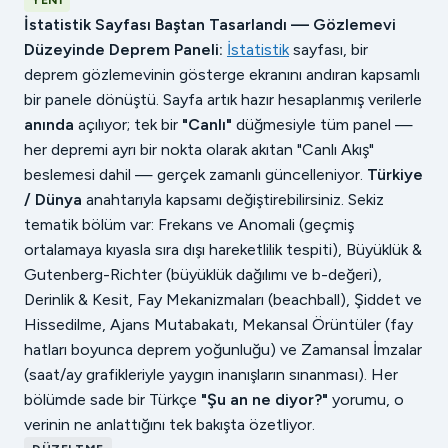
YENI
İstatistik Sayfası Baştan Tasarlandı — Gözlemevi
Düzeyinde Deprem Paneli:
İstatistik
sayfası, bir
deprem gözlemevinin gösterge ekranını andıran kapsamlı
bir panele dönüştü. Sayfa artık hazır hesaplanmış verilerle
anında
açılıyor; tek bir
"Canlı"
düğmesiyle tüm panel —
her depremi ayrı bir nokta olarak akıtan "Canlı Akış"
beslemesi dahil — gerçek zamanlı güncelleniyor.
Türkiye
/ Dünya
anahtarıyla kapsamı değiştirebilirsiniz. Sekiz
tematik bölüm var: Frekans ve Anomali (geçmiş
ortalamaya kıyasla sıra dışı hareketlilik tespiti), Büyüklük &
Gutenberg-Richter (büyüklük dağılımı ve b-değeri),
Derinlik & Kesit, Fay Mekanizmaları (beachball), Şiddet ve
Hissedilme, Ajans Mutabakatı, Mekansal Örüntüler (fay
hatları boyunca deprem yoğunluğu) ve Zamansal İmzalar
(saat/ay grafikleriyle yaygın inanışların sınanması). Her
bölümde sade bir Türkçe
"Şu an ne diyor?"
yorumu, o
verinin ne anlattığını tek bakışta özetliyor.