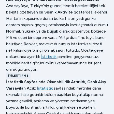
Ana sayfaya, Türkiye'nin güncel sismik hareketliliğini tek
bakışta özetleyen bir
Sismik Aktivite
göstergesi eklendi.
Haritanın köşesinde duran bu kart, son yedi günkü
deprem sayısını geçmiş ortalamayla karşılaştırarak durumu
Normal
,
Yüksek
ya da
Düşük
olarak gösteriyor; bölgede
M5 ve üzeri bir deprem varsa "Artçı dizisi" notuyla bunu
belirtiyor. Renkler, mevcut durumun istatistiksel özeti
net kalsın diye bilinçli olarak sakin tutuldu. Göstergeye
dokununca ayrıntılı
İstatistik
paneline geçiyorsunuz;
mobilde harita görünümünü kapatmayan ince bir şerit
olarak görünüyor.
İYILEŞTIRME
İstatistik Sayfasında Okunabilirlik Artırıldı, Canlı Akış
Varsayılan Açık:
İstatistik
sayfasındaki metinler daha
okunaklı hale getirildi: bölüm başlıkları büyütülüp normal
yazıma çevrildi, açıklama ve yöntem notlarının yazı
boyutu ile kontrastı artırıldı, grafik eksen etiketleri
belirginleştirildi. Ayrıca
Canlı Akış
artık varsayılan olarak