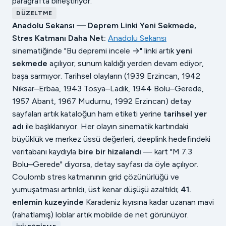
paragrafta birleştiriyor.
DÜZELTME
Anadolu Sekansı — Deprem Linki Yeni Sekmede,
Stres Katmanı Daha Net:
Anadolu Sekansı
sinematiğinde "Bu depremi incele →" linki artık
yeni
sekmede
açılıyor; sunum kaldığı yerden devam ediyor,
başa sarmıyor. Tarihsel olayların (1939 Erzincan, 1942
Niksar–Erbaa, 1943 Tosya–Ladik, 1944 Bolu–Gerede,
1957 Abant, 1967 Mudurnu, 1992 Erzincan) detay
sayfaları artık kataloğun ham etiketi yerine
tarihsel yer
adı
ile başlıklanıyor. Her olayın sinematik kartındaki
büyüklük ve merkez üssü değerleri, deeplink hedefindeki
veritabanı kaydıyla
bire bir hizalandı
— kart "M 7.3
Bolu–Gerede" diyorsa, detay sayfası da öyle açılıyor.
Coulomb stres katmanının grid çözünürlüğü ve
yumuşatması artırıldı, üst kenar düşüşü azaltıldı;
41.
enlemin kuzeyinde
Karadeniz kıyısına kadar uzanan mavi
(rahatlamış) loblar artık mobilde de net görünüyor.