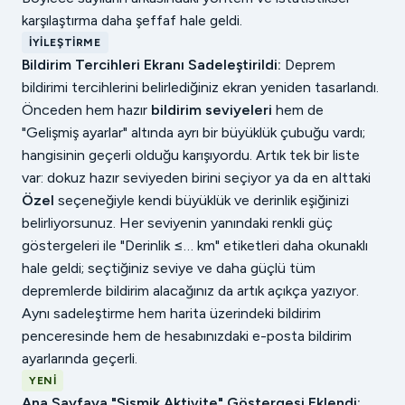
karşılaştırma daha şeffaf hale geldi.
İYILEŞTIRME
Bildirim Tercihleri Ekranı Sadeleştirildi:
Deprem
bildirimi tercihlerini belirlediğiniz ekran yeniden tasarlandı.
Önceden hem hazır
bildirim seviyeleri
hem de
"Gelişmiş ayarlar" altında ayrı bir büyüklük çubuğu vardı;
hangisinin geçerli olduğu karışıyordu. Artık tek bir liste
var: dokuz hazır seviyeden birini seçiyor ya da en alttaki
Özel
seçeneğiyle kendi büyüklük ve derinlik eşiğinizi
belirliyorsunuz. Her seviyenin yanındaki renkli güç
göstergeleri ile "Derinlik ≤… km" etiketleri daha okunaklı
hale geldi; seçtiğiniz seviye ve daha güçlü tüm
depremlerde bildirim alacağınız da artık açıkça yazıyor.
Aynı sadeleştirme hem harita üzerindeki bildirim
penceresinde hem de hesabınızdaki e-posta bildirim
ayarlarında geçerli.
YENI
Ana Sayfaya "Sismik Aktivite" Göstergesi Eklendi: