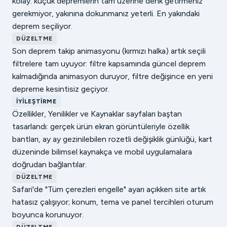
kolay: küçük depremlerin tam üzerine denk getirmeniz
gerekmiyor, yakınına dokunmanız yeterli. En yakındaki
deprem seçiliyor.
DÜZELTME
Son deprem takip animasyonu (kırmızı halka) artık seçili
filtrelere tam uyuyor: filtre kapsamında güncel deprem
kalmadığında animasyon duruyor, filtre değişince en yeni
depreme kesintisiz geçiyor.
İYILEŞTIRME
Özellikler, Yenilikler ve Kaynaklar sayfaları baştan
tasarlandı: gerçek ürün ekran görüntüleriyle özellik
bantları, ay ay gezinilebilen rozetli değişiklik günlüğü, kart
düzeninde bilimsel kaynakça ve mobil uygulamalara
doğrudan bağlantılar.
DÜZELTME
Safari'de "Tüm çerezleri engelle" ayarı açıkken site artık
hatasız çalışıyor; konum, tema ve panel tercihleri oturum
boyunca korunuyor.