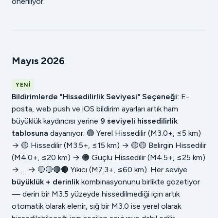
öneriliyor.
Mayıs 2026
YENI
Bildirimlerde "Hissedilirlik Seviyesi" Seçeneği:
E-
posta, web push ve iOS bildirim ayarları artık ham
büyüklük kaydırıcısı yerine
9 seviyeli hissedilirlik
tablosuna
dayanıyor: 🟢 Yerel Hissedilir (M3.0+, ≤5 km)
→ 🟡 Hissedilir (M3.5+, ≤15 km) → 🟡🟡 Belirgin Hissedilir
(M4.0+, ≤20 km) → 🟠 Güçlü Hissedilir (M4.5+, ≤25 km)
→ … → 🔴🔴🔴🔴 Yıkıcı (M7.3+, ≤60 km). Her seviye
büyüklük + derinlik
kombinasyonunu birlikte gözetiyor
— derin bir M3.5 yüzeyde hissedilmediği için artık
otomatik olarak elenir, sığ bir M3.0 ise yerel olarak