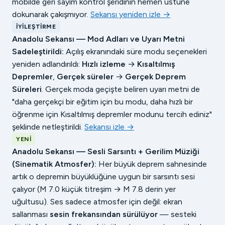
mobilde geri sayım kontrol şeridinin hemen üstüne
dokunarak çakışmıyor.
Sekansı yeniden izle →
İYILEŞTIRME
Anadolu Sekansı — Mod Adları ve Uyarı Metni
Sadeleştirildi:
Açılış ekranındaki süre modu seçenekleri
yeniden adlandırıldı:
Hızlı izleme
→
Kısaltılmış
Depremler
,
Gerçek süreler
→
Gerçek Deprem
Süreleri
. Gerçek moda geçişte beliren uyarı metni de
"daha gerçekçi bir eğitim için bu modu, daha hızlı bir
öğrenme için Kısaltılmış depremler modunu tercih ediniz"
şeklinde netleştirildi.
Sekansı izle →
YENI
Anadolu Sekansı — Sesli Sarsıntı + Gerilim Müziği
(Sinematik Atmosfer):
Her büyük deprem sahnesinde
artık o depremin büyüklüğüne uygun bir sarsıntı sesi
çalıyor (M 7.0 küçük titreşim → M 7.8 derin yer
uğultusu). Ses sadece atmosfer için değil: ekran
sallanması
sesin frekansından sürülüyor
— sesteki