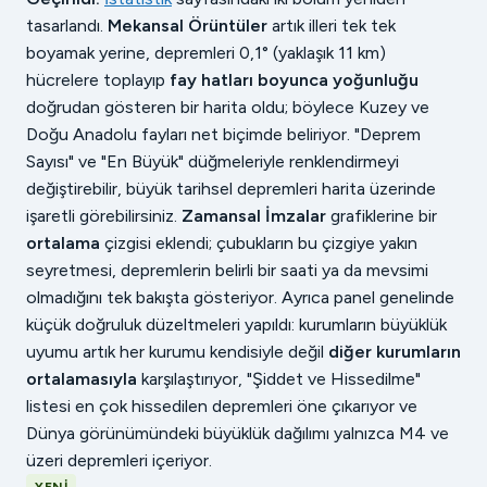
tasarlandı.
Mekansal Örüntüler
artık illeri tek tek
boyamak yerine, depremleri 0,1° (yaklaşık 11 km)
hücrelere toplayıp
fay hatları boyunca yoğunluğu
doğrudan gösteren bir harita oldu; böylece Kuzey ve
Doğu Anadolu fayları net biçimde beliriyor. "Deprem
Sayısı" ve "En Büyük" düğmeleriyle renklendirmeyi
değiştirebilir, büyük tarihsel depremleri harita üzerinde
işaretli görebilirsiniz.
Zamansal İmzalar
grafiklerine bir
ortalama
çizgisi eklendi; çubukların bu çizgiye yakın
seyretmesi, depremlerin belirli bir saati ya da mevsimi
olmadığını tek bakışta gösteriyor. Ayrıca panel genelinde
küçük doğruluk düzeltmeleri yapıldı: kurumların büyüklük
uyumu artık her kurumu kendisiyle değil
diğer kurumların
ortalamasıyla
karşılaştırıyor, "Şiddet ve Hissedilme"
listesi en çok hissedilen depremleri öne çıkarıyor ve
Dünya görünümündeki büyüklük dağılımı yalnızca M4 ve
üzeri depremleri içeriyor.