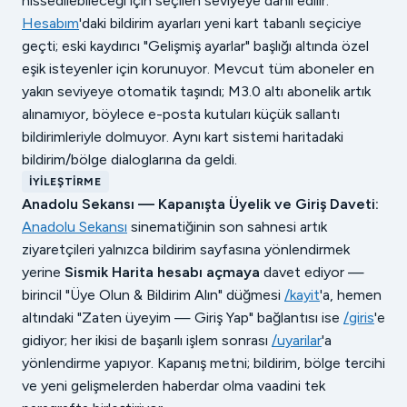
hissedilebileceği için seçilen seviyeye dahil edilir.
Hesabım
'daki bildirim ayarları yeni kart tabanlı seçiciye
geçti; eski kaydırıcı "Gelişmiş ayarlar" başlığı altında özel
eşik isteyenler için korunuyor. Mevcut tüm aboneler en
yakın seviyeye otomatik taşındı; M3.0 altı abonelik artık
alınamıyor, böylece e-posta kutuları küçük sallantı
bildirimleriyle dolmuyor. Aynı kart sistemi haritadaki
bildirim/bölge dialoglarına da geldi.
İYILEŞTIRME
Anadolu Sekansı — Kapanışta Üyelik ve Giriş Daveti:
Anadolu Sekansı
sinematiğinin son sahnesi artık
ziyaretçileri yalnızca bildirim sayfasına yönlendirmek
yerine
Sismik Harita hesabı açmaya
davet ediyor —
birincil "Üye Olun & Bildirim Alın" düğmesi
/kayit
'a, hemen
altındaki "Zaten üyeyim — Giriş Yap" bağlantısı ise
/giris
'e
gidiyor; her ikisi de başarılı işlem sonrası
/uyarilar
'a
yönlendirme yapıyor. Kapanış metni; bildirim, bölge tercihi
ve yeni gelişmelerden haberdar olma vaadini tek