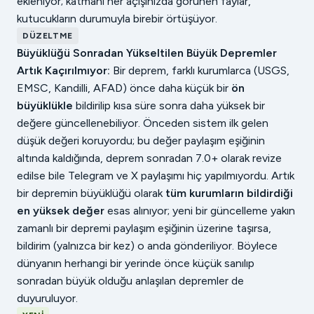
ekleniyor; katmanı her açışınızda görünen faylar,
kutucukların durumuyla birebir örtüşüyor.
DÜZELTME
Büyüklüğü Sonradan Yükseltilen Büyük Depremler
Artık Kaçırılmıyor:
Bir deprem, farklı kurumlarca (USGS,
EMSC, Kandilli, AFAD) önce daha küçük bir
ön
büyüklükle
bildirilip kısa süre sonra daha yüksek bir
değere güncellenebiliyor. Önceden sistem ilk gelen
düşük değeri koruyordu; bu değer paylaşım eşiğinin
altında kaldığında, deprem sonradan 7.0+ olarak revize
edilse bile Telegram ve X paylaşımı hiç yapılmıyordu. Artık
bir depremin büyüklüğü olarak
tüm kurumların bildirdiği
en yüksek değer
esas alınıyor; yeni bir güncelleme yakın
zamanlı bir depremi paylaşım eşiğinin üzerine taşırsa,
bildirim (yalnızca bir kez) o anda gönderiliyor. Böylece
dünyanın herhangi bir yerinde önce küçük sanılıp
sonradan büyük olduğu anlaşılan depremler de
duyuruluyor.