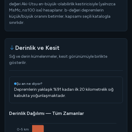
değeri Aki-Utsu en-büyük-olabilirlik kestiricisiyle (yalnızca
M≥Mc, n≥100 ise) hesaplanır. b-değeri depremlerin
küçük/büyük oranını betimler; kapsamı seçili katalogla
sınırlıdır.
Derinlik ve Kesit
Sığ ve derin kümelenmeler, kesit görünümüyle birlikte
gösterilir.
Şu an ne diyor?
Depremlerin yaklaşık %91 kadarı ilk 20 kilometrelik sığ
kabukta yoğunlaşmaktadır.
Derinlik Dağılımı — Tüm Zamanlar