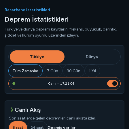
Rasathane istatistikleri
Deprem İstatistikleri
Türkiye ve dünya deprem kayıtlarını frekans, büyüklük, derinlik,
şiddet ve kurum uyumu üzerinden izleyin.
Türkiye
Dünya
Tüm Zamanlar
7 Gün
30 Gün
1 Yıl
Canlı • 17:21:05
Canlı Akış
Son saatlerde gelen depremleri canlı akışta izler.
Geçmiş veriler
6 saat
24 saat