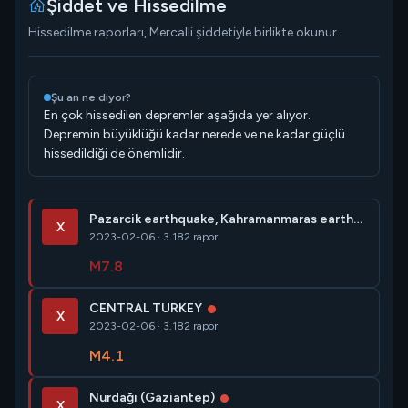
Şiddet ve Hissedilme
Hissedilme raporları, Mercalli şiddetiyle birlikte okunur.
Şu an ne diyor?
En çok hissedilen depremler aşağıda yer alıyor.
Depremin büyüklüğü kadar nerede ve ne kadar güçlü
hissedildiği de önemlidir.
Pazarcik earthquake, Kahramanmaras earthquake sequence
X
2023-02-06 · 3.182 rapor
M7.8
CENTRAL TURKEY
X
2023-02-06 · 3.182 rapor
M4.1
Nurdağı (Gaziantep)
X