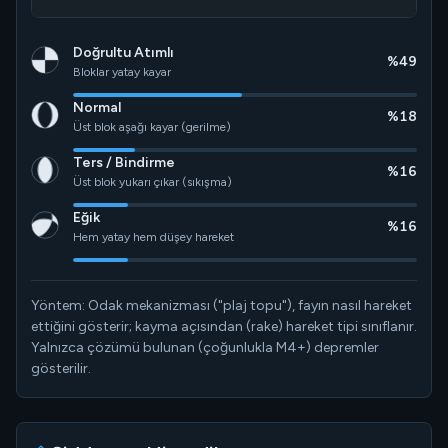
Doğrultu Atımlı
%49
Bloklar yatay kayar
Normal
%18
Üst blok aşağı kayar (gerilme)
Ters / Bindirme
%16
Üst blok yukarı çıkar (sıkışma)
Eğik
%16
Hem yatay hem düşey hareket
Yöntem: Odak mekanizması ("plaj topu"), fayın nasıl hareket
ettiğini gösterir; kayma açısından (rake) hareket tipi sınıflanır.
Yalnızca çözümü bulunan (çoğunlukla M4+) depremler
gösterilir.