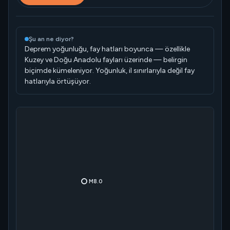
Şu an ne diyor?
Deprem yoğunluğu, fay hatları boyunca — özellikle
Kuzey ve Doğu Anadolu fayları üzerinde — belirgin
biçimde kümeleniyor. Yoğunluk, il sınırlarıyla değil fay
hatlarıyla örtüşüyor.
M8.0
.6
M7.5