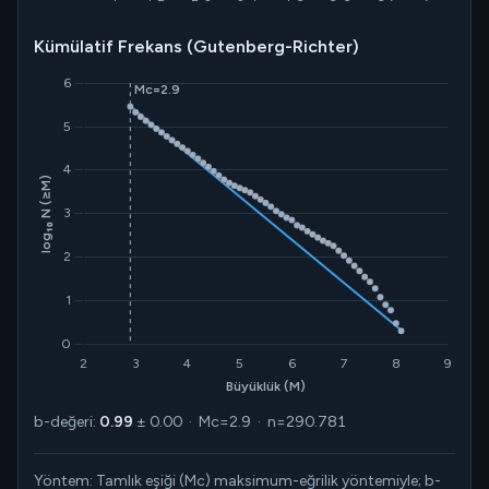
Kümülatif Frekans (Gutenberg-Richter)
b-değeri:
0.99
± 0.00 · Mc=2.9 · n=290.781
Yöntem: Tamlık eşiği (Mc) maksimum-eğrilik yöntemiyle; b-