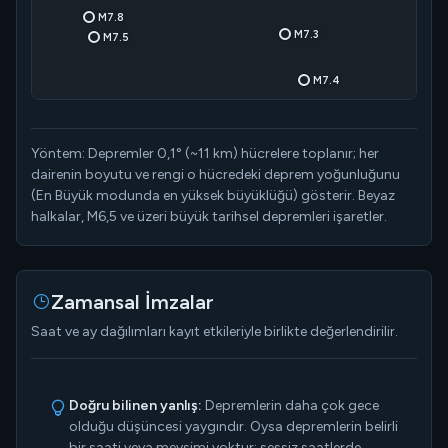
M7.8
M7.3
M7.5
M7.4
M7.2
Yöntem: Depremler 0,1° (~11 km) hücrelere toplanır; her
M7.0
dairenin boyutu ve rengi o hücredeki deprem yoğunluğunu
M7.1
(En Büyük modunda en yüksek büyüklüğü) gösterir. Beyaz
halkalar, M6,5 ve üzeri büyük tarihsel depremleri işaretler.
M7.0
M7.1
M7.0
M7.1
M7.0
Zamansal İmzalar
.0
Saat ve ay dağılımları kayıt etkileriyle birlikte değerlendirilir.
Doğru bilinen yanlış:
Depremlerin daha çok gece
olduğu düşüncesi yaygındır. Oysa depremlerin belirli
bir saati veya mevsimi yoktur; sessiz saatlerde