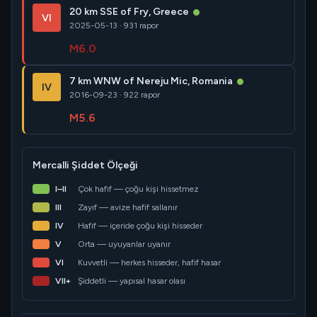
20 km SSE of Fry, Greece
VI
2025-05-13 · 931 rapor
M6.0
7 km WNW of Nereju Mic, Romania
IV
2016-09-23 · 922 rapor
M5.6
Mercalli Şiddet Ölçeği
I–II
Çok hafif — çoğu kişi hissetmez
III
Zayıf — avize hafif sallanır
IV
Hafif — içeride çoğu kişi hisseder
V
Orta — uyuyanlar uyanır
VI
Kuvvetli — herkes hisseder, hafif hasar
VII+
Şiddetli — yapısal hasar olası