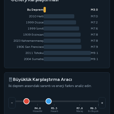
Bu Deprem
M3.0
2010 Haiti
M7.0
1999 Düzce
M7.2
1999 İzmit
M7.6
1939 Erzincan
M7.8
2023 Kahramanmaraş
M7.8
1906 San Francisco
M7.9
2011 Tohoku
M9.1
2004 Sumatra
M9.1
Büyüklük Karşılaştırma Aracı
İki deprem arasındaki sarsıntı ve enerji farkını analiz edin.
−
+
M4.0
M5.5
M7.8
M9.5
Hissedilir
Hasarlı
Maraş
En Büyük