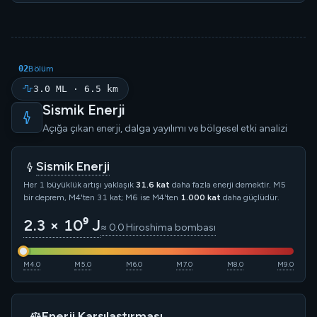
02
Bölüm
3.0 ML · 6.5 km
Sismik Enerji
Açığa çıkan enerji, dalga yayılımı ve bölgesel etki analizi
Sismik Enerji
Her 1 büyüklük artışı yaklaşık
31.6 kat
daha fazla enerji demektir. M5
bir deprem, M4'ten 31 kat; M6 ise M4'ten
1.000 kat
daha güçlüdür.
2.3 × 10⁹ J
≈ 0.0 Hiroshima bombası
M4.0
M5.0
M6.0
M7.0
M8.0
M9.0
Enerji Karşılaştırması