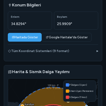
Konum Bilgileri
Enlem
Boylam
34.8294°
25.9909°
Haritada Göster
Google Haritalar'da Göster
Tüm Koordinat Sistemleri (9 format)
Harita & Sismik Dalga Yayılımı
P Dalgası (Uyarı)
Erken Uyarı Penceresi
S Dalgası (Yıkıcı)