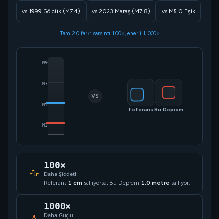
vs 1999 Gölcük (M7.4)
vs 2023 Maraş (M7.8)
vs M5.0 Eşik
Tam 2.0 fark: sarsıntı 100×, enerji 1 000×
M9
M7
VS
M5
Referans
Bu Deprem
M3
100×
Daha Şiddetli
Referans
1 cm
sallıyorsa, Bu Deprem
1.0 metre
sallıyor.
1000×
Daha Güçlü