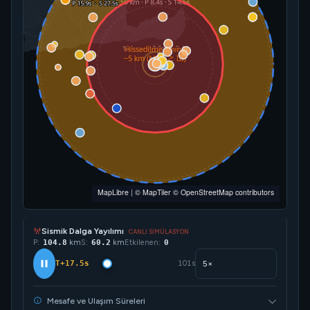
MapLibre
|
© MapTiler
© OpenStreetMap contributors
Sismik Dalga Yayılımı
CANLI SİMÜLASYON
P:
134.8
km
S:
77.6
km
Etkilenen:
0
T+22.5s
101s
Mesafe ve Ulaşım Süreleri