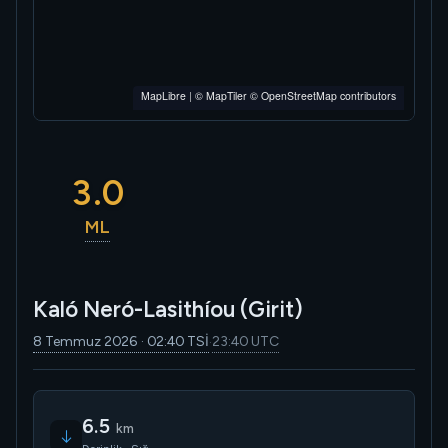
MapLibre
|
© MapTiler
© OpenStreetMap contributors
3.0
ML
Kaló Neró-Lasithíou (Girit)
8 Temmuz 2026 · 02:40 TSİ
23:40 UTC
·
6.5
km