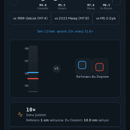
M4.0
M5.5
M7.8
M9.5
Hissedilir
Hasarlı
Maraş
En Büyük
vs 1999 Gölcük (M7.4)
vs 2023 Maraş (M7.8)
vs M5.0 Eşik
Tam 1.0 fark: sarsıntı 10×, enerji 31.6×
M9
M7
VS
M5
Referans
Bu Deprem
M3
10×
Daha Şiddetli
Referans
1 cm
sallıyorsa, Bu Deprem
10.0 cm
sallıyor.