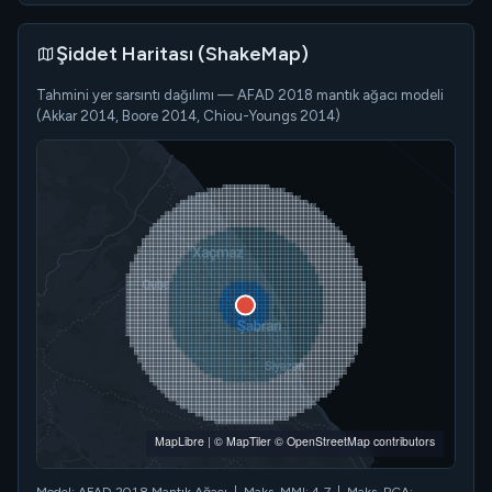
kullanılarak hesaplanmıştır.
Şiddet Haritası (ShakeMap)
Tahmini yer sarsıntı dağılımı — AFAD 2018 mantık ağacı modeli
(Akkar 2014, Boore 2014, Chiou-Youngs 2014)
MapLibre
|
© MapTiler
© OpenStreetMap contributors
Model: AFAD 2018 Mantık Ağacı | Maks. MMI: 4.7 | Maks. PGA: