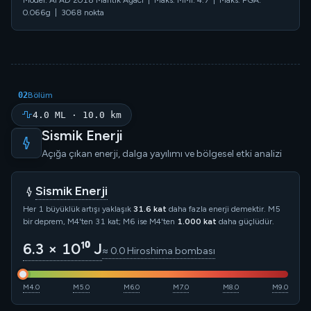
0.066g | 3068 nokta
02
Bölüm
4.0 ML · 10.0 km
Sismik Enerji
Açığa çıkan enerji, dalga yayılımı ve bölgesel etki analizi
Sismik Enerji
Her 1 büyüklük artışı yaklaşık
31.6 kat
daha fazla enerji demektir. M5
bir deprem, M4'ten 31 kat; M6 ise M4'ten
1.000 kat
daha güçlüdür.
6.3 × 10¹⁰ J
≈ 0.0 Hiroshima bombası
M4.0
M5.0
M6.0
M7.0
M8.0
M9.0