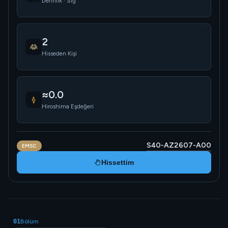
Derinlik · Sığ
2
Hisseden Kişi
≈0.0
Hiroshima Eşdeğeri
S40-AZ2607-A00
EMSC
Hissettim
01
Bölüm