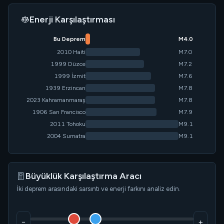
Enerji Karşılaştırması
Bu Deprem
M4.0
2010 Haiti
M7.0
1999 Düzce
M7.2
1999 İzmit
M7.6
1939 Erzincan
M7.8
2023 Kahramanmaraş
M7.8
1906 San Francisco
M7.9
2011 Tohoku
M9.1
2004 Sumatra
M9.1
Büyüklük Karşılaştırma Aracı
İki deprem arasındaki sarsıntı ve enerji farkını analiz edin.
−
+