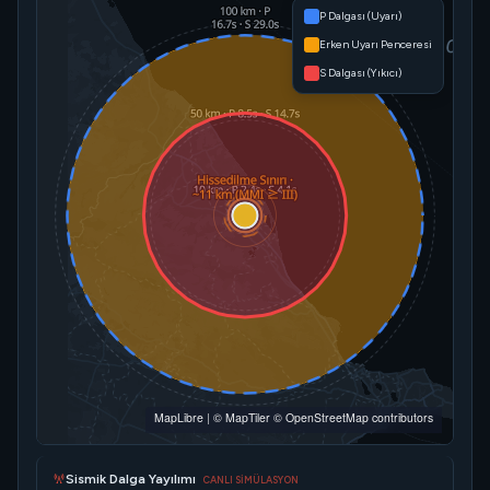
P Dalgası (Uyarı)
Erken Uyarı Penceresi
S Dalgası (Yıkıcı)
MapLibre
|
© MapTiler
© OpenStreetMap contributors
Sismik Dalga Yayılımı
CANLI SİMÜLASYON