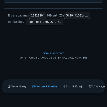
12429894
5f394f1001cd…
Veritabanı:
Event ID:
S40-LN41-260705-01A0
SismikID:
sismikharita.com
Veriler: Kandilli, AFAD, USGS, EMSC, GFZ, NOA, IRIS
Genel Bakış
Konum & Harita
Sismik Enerji
Ağ & Kaynak