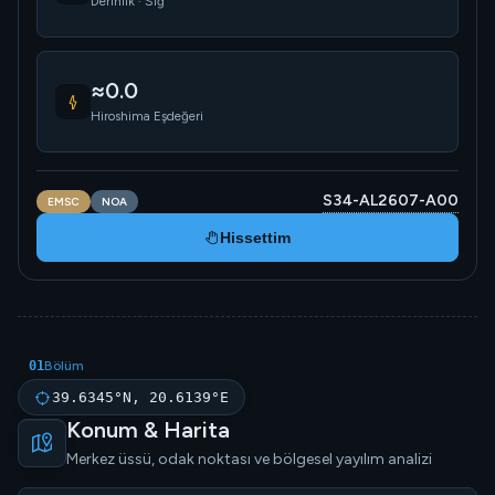
Derinlik · Sığ
≈0.0
Hiroshima Eşdeğeri
S34-AL2607-A00
EMSC
NOA
Hissettim
01
Bölüm
39.6345°N, 20.6139°E
Konum & Harita
Merkez üssü, odak noktası ve bölgesel yayılım analizi