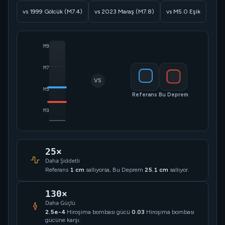
vs 1999 Gölcük (M7.4)
vs 2023 Maraş (M7.8)
vs M5.0 Eşik
M9
M7
VS
M5
Referans
Bu Deprem
M3
25×
Daha Şiddetli
Referans
1 cm
sallıyorsa, Bu Deprem
25.1 cm
sallıyor.
130×
Daha Güçlü
2.5e-4
Hiroşima bombası gücü
0.03
Hiroşima bombası
gücüne karşı.