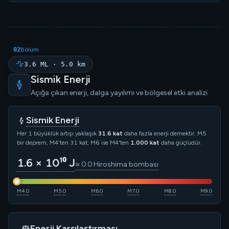
02
Bölüm
3.6 ML · 5.0 km
Sismik Enerji
Açığa çıkan enerji, dalga yayılımı ve bölgesel etki analizi
Sismik Enerji
Her 1 büyüklük artışı yaklaşık
31.6 kat
daha fazla enerji demektir. M5
bir deprem, M4'ten 31 kat; M6 ise M4'ten
1.000 kat
daha güçlüdür.
1.6 × 10¹⁰ J
≈ 0.0 Hiroshima bombası
M4.0
M5.0
M6.0
M7.0
M8.0
M9.0
Enerji Karşılaştırması