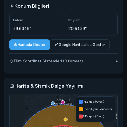
Konum Bilgileri
Enlem
Boylam
39.6345°
20.6139°
Haritada Göster
Google Haritalar'da Göster
Tüm Koordinat Sistemleri (9 format)
Harita & Sismik Dalga Yayılımı
P Dalgası (Uyarı)
Erken Uyarı Penceresi
S Dalgası (Yıkıcı)