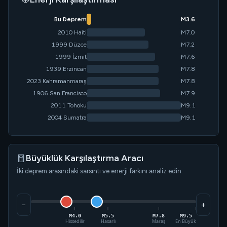
Bu Deprem
M3.6
2010 Haiti
M7.0
1999 Düzce
M7.2
1999 İzmit
M7.6
1939 Erzincan
M7.8
2023 Kahramanmaraş
M7.8
1906 San Francisco
M7.9
2011 Tohoku
M9.1
2004 Sumatra
M9.1
Büyüklük Karşılaştırma Aracı
İki deprem arasındaki sarsıntı ve enerji farkını analiz edin.
−
+
M4.0
M5.5
M7.8
M9.5
Hissedilir
Hasarlı
Maraş
En Büyük