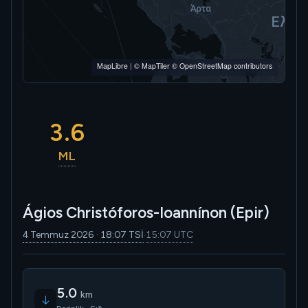
MapLibre
|
© MapTiler
© OpenStreetMap contributors
3.6
ML
Ágios Christóforos-Ioannínon (Epir)
4 Temmuz 2026 · 18:07 TSİ
15:07 UTC
·
5.0
km