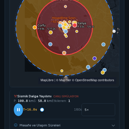
MapLibre
|
© MapTiler
© OpenStreetMap contributors
Sismik Dalga Yayılımı
CANLI SİMÜLASYON
P:
134.9
km
S:
77.7
km
Etkilenen:
2
T+22.5s
180s
Mesafe ve Ulaşım Süreleri