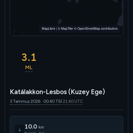
MapLibre
|
© MapTiler
© OpenStreetMap contributors
3.1
ML
Katálakkon-Lesbos (Kuzey Ege)
3 Temmuz 2026 · 00:40 TSİ
21:40 UTC
·
10.0
km