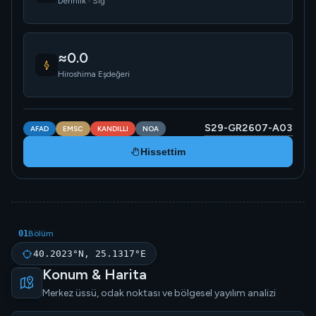
Derinlik · Sığ
≈0.0
Hiroshima Eşdeğeri
S29-GR2607-A03
AFAD
EMSC
KANDILLI
NOA
Hissettim
01
Bölüm
40.2023°N, 25.1317°E
Konum & Harita
Merkez üssü, odak noktası ve bölgesel yayılım analizi