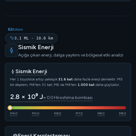
02
Bölüm
3.1 ML · 10.0 km
Sismik Enerji
Açığa çıkan enerji, dalga yayılımı ve bölgesel etki analizi
Sismik Enerji
Her 1 büyüklük artışı yaklaşık
31.6 kat
daha fazla enerji demektir. M5
bir deprem, M4'ten 31 kat; M6 ise M4'ten
1.000 kat
daha güçlüdür.
2.8 × 10⁹ J
≈ 0.0 Hiroshima bombası
M4.0
M5.0
M6.0
M7.0
M8.0
M9.0
Enerji Karşılaştırması