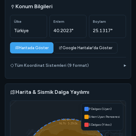
Konum Bilgileri
Ülke
Enlem
Boylam
Türkiye
40.2023°
25.1317°
Haritada Göster
Google Haritalar'da Göster
Tüm Koordinat Sistemleri (9 format)
Harita & Sismik Dalga Yayılımı
P Dalgası (Uyarı)
Erken Uyarı Penceresi
S Dalgası (Yıkıcı)