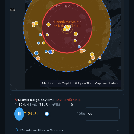
MapLibre
|
© MapTiler
© OpenStreetMap contributors
Sismik Dalga Yayılımı
CANLI SİMÜLASYON
P:
159.5
km
S:
91.6
km
Etkilenen:
0
T+26.6s
108s
Mesafe ve Ulaşım Süreleri