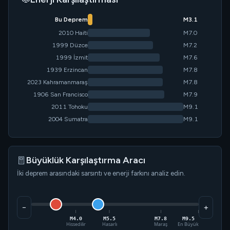
Bu Deprem
M3.1
2010 Haiti
M7.0
1999 Düzce
M7.2
1999 İzmit
M7.6
1939 Erzincan
M7.8
2023 Kahramanmaraş
M7.8
1906 San Francisco
M7.9
2011 Tohoku
M9.1
2004 Sumatra
M9.1
Büyüklük Karşılaştırma Aracı
İki deprem arasındaki sarsıntı ve enerji farkını analiz edin.
−
+
M4.0
M5.5
M7.8
M9.5
Hissedilir
Hasarlı
Maraş
En Büyük