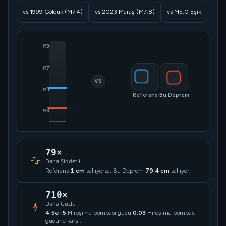
vs 1999 Gölcük (M7.4)
vs 2023 Maraş (M7.8)
vs M5.0 Eşik
M9
M7
VS
M5
Referans
Bu Deprem
M3
79×
Daha Şiddetli
Referans
1 cm
sallıyorsa, Bu Deprem
79.4 cm
sallıyor.
710×
Daha Güçlü
4.5e-5
Hiroşima bombası gücü
0.03
Hiroşima bombası
gücüne karşı.