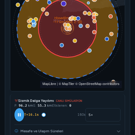
MapLibre
|
© MapTiler
© OpenStreetMap contributors
Sismik Dalga Yayılımı
CANLI SİMÜLASYON
P:
128.2
km
S:
73.8
km
Etkilenen:
0
T+21.4s
180s
Mesafe ve Ulaşım Süreleri