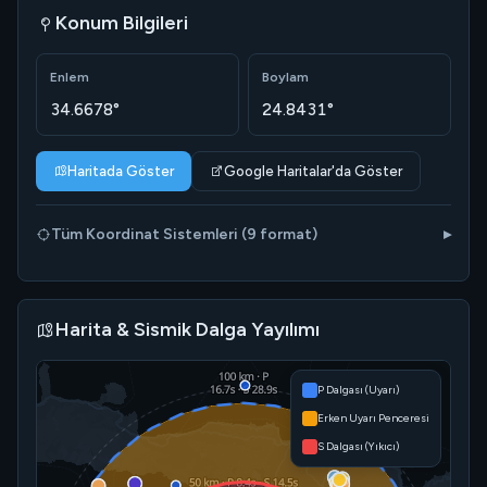
Konum Bilgileri
Enlem
Boylam
34.6678°
24.8431°
Haritada Göster
Google Haritalar'da Göster
Tüm Koordinat Sistemleri (9 format)
Harita & Sismik Dalga Yayılımı
P Dalgası (Uyarı)
Erken Uyarı Penceresi
S Dalgası (Yıkıcı)