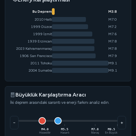
Bu Deprem
M3.8
2010 Haiti
M7.0
1999 Düzce
M7.2
1999 İzmit
M7.6
1939 Erzincan
M7.8
2023 Kahramanmaraş
M7.8
1906 San Francisco
M7.9
2011 Tohoku
M9.1
2004 Sumatra
M9.1
Büyüklük Karşılaştırma Aracı
İki deprem arasındaki sarsıntı ve enerji farkını analiz edin.
−
+
M4.0
M5.5
M7.8
M9.5
Hissedilir
Hasarlı
Maraş
En Büyük