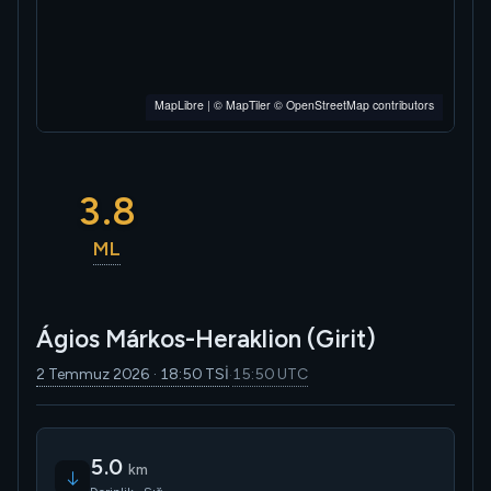
MapLibre
|
© MapTiler
© OpenStreetMap contributors
3.8
ML
Ágios Márkos-Heraklion (Girit)
2 Temmuz 2026 · 18:50 TSİ
15:50 UTC
·
5.0
km