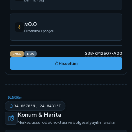
Derinlik · Sığ
≈0.0
Hiroshima Eşdeğeri
S38-KM2607-A00
EMSC
NOA
Hissettim
01
Bölüm
34.6678°N, 24.8431°E
Konum & Harita
Merkez üssü, odak noktası ve bölgesel yayılım analizi