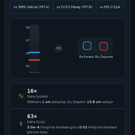
vs 1999 Gölcük (M7.4)
vs 2023 Maraş (M7.8)
vs M5.0 Eşik
M9
M7
VS
M5
Referans
Bu Deprem
M3
16×
Daha Şiddetli
Referans
1 cm
sallıyorsa, Bu Deprem
15.8 cm
sallıyor.
63×
Daha Güçlü
5.0e-4
Hiroşima bombası gücü
0.03
Hiroşima bombası
gücüne karşı.