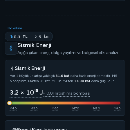
02
Bölüm
3.8 ML · 5.0 km
Sismik Enerji
Açığa çıkan enerji, dalga yayılımı ve bölgesel etki analizi
Sismik Enerji
Her 1 büyüklük artışı yaklaşık
31.6 kat
daha fazla enerji demektir. M5
bir deprem, M4'ten 31 kat; M6 ise M4'ten
1.000 kat
daha güçlüdür.
3.2 × 10¹⁰ J
≈ 0.0 Hiroshima bombası
M4.0
M5.0
M6.0
M7.0
M8.0
M9.0
Enerji Karşılaştırması