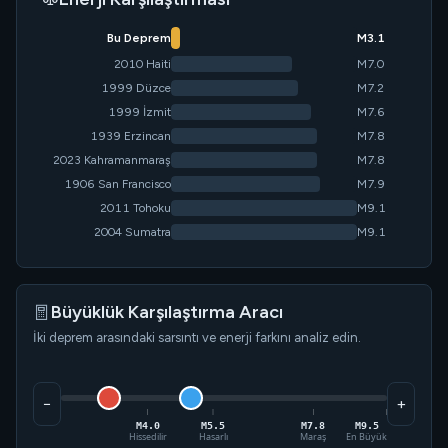
Bu Deprem
M3.1
2010 Haiti
M7.0
1999 Düzce
M7.2
1999 İzmit
M7.6
1939 Erzincan
M7.8
2023 Kahramanmaraş
M7.8
1906 San Francisco
M7.9
2011 Tohoku
M9.1
2004 Sumatra
M9.1
Büyüklük Karşılaştırma Aracı
İki deprem arasındaki sarsıntı ve enerji farkını analiz edin.
−
+
M4.0
M5.5
M7.8
M9.5
Hissedilir
Hasarlı
Maraş
En Büyük