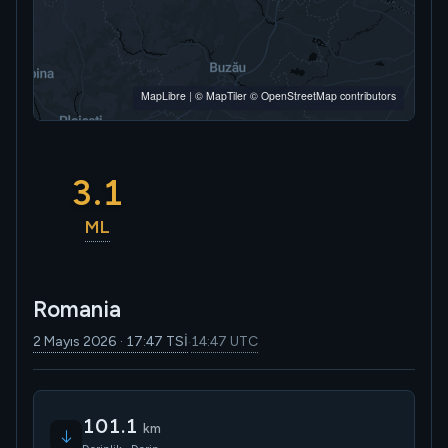
MapLibre
|
© MapTiler
© OpenStreetMap contributors
3.1
ML
Romania
2 Mayıs 2026 · 17:47 TSİ
14:47 UTC
·
101.1
km