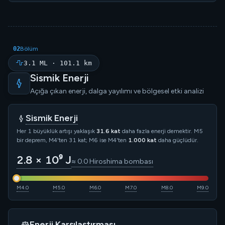
02
Bölüm
3.1 ML · 101.1 km
Sismik Enerji
Açığa çıkan enerji, dalga yayılımı ve bölgesel etki analizi
Sismik Enerji
Her 1 büyüklük artışı yaklaşık
31.6 kat
daha fazla enerji demektir. M5
bir deprem, M4'ten 31 kat; M6 ise M4'ten
1.000 kat
daha güçlüdür.
2.8 × 10⁹ J
≈ 0.0 Hiroshima bombası
M4.0
M5.0
M6.0
M7.0
M8.0
M9.0
Enerji Karşılaştırması