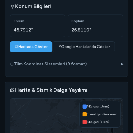
Konum Bilgileri
Enlem
Boylam
45.7912°
26.8110°
Haritada Göster
Google Haritalar'da Göster
Tüm Koordinat Sistemleri (9 format)
Harita & Sismik Dalga Yayılımı
P Dalgası (Uyarı)
Erken Uyarı Penceresi
S Dalgası (Yıkıcı)