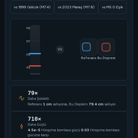
vs 1999 Gölcük (M7.4)
vs 2023 Maraş (M7.8)
vs M5.0 Eşik
M9
M7
VS
M5
Referans
Bu Deprem
M3
79×
Daha Şiddetli
Referans
1 cm
sallıyorsa, Bu Deprem
79.4 cm
sallıyor.
710×
Daha Güçlü
4.5e-5
Hiroşima bombası gücü
0.03
Hiroşima bombası
gücüne karşı.