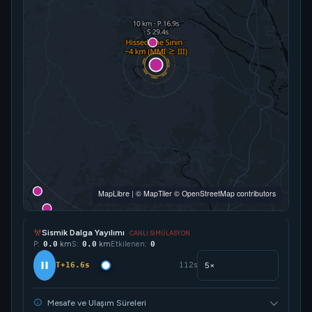
MapLibre
|
© MapTiler
© OpenStreetMap contributors
Sismik Dalga Yayılımı
CANLI SİMÜLASYON
P:
71.7
km
S:
0.0
km
Etkilenen:
0
T+20.7s
112s
Mesafe ve Ulaşım Süreleri