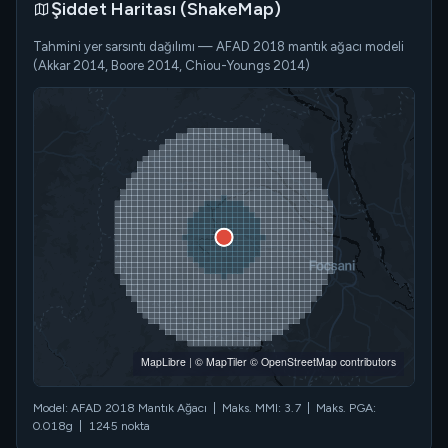
Şiddet Haritası (ShakeMap)
Tahmini yer sarsıntı dağılımı — AFAD 2018 mantık ağacı modeli
(Akkar 2014, Boore 2014, Chiou-Youngs 2014)
HİPOSANTIR (Odak)
MapLibre
|
© MapTiler
© OpenStreetMap contributors
Model: AFAD 2018 Mantık Ağacı | Maks. MMI: 3.7 | Maks. PGA:
0.018g | 1245 nokta