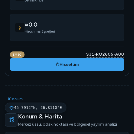
Derinlik · Derin
≈0.0
Hiroshima Eşdeğeri
S31-RO2605-A00
EMSC
Hissettim
01
Bölüm
45.7912°N, 26.8110°E
Konum & Harita
Merkez üssü, odak noktası ve bölgesel yayılım analizi