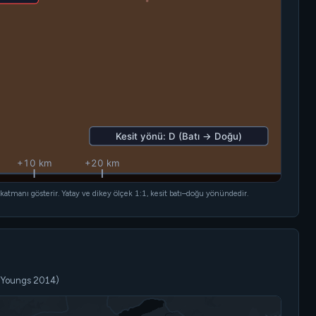
KABUK
Moho Sınırı (~35 km)
Kesit yönü: D (Batı → Doğu)
MANTO
+10 km
+20 km
manı gösterir. Yatay ve dikey ölçek 1:1, kesit batı–doğu yönündedir.
u-Youngs 2014)