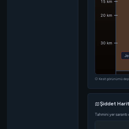
15 km
20 km
30 km
Je
Kesit görünümü depre
Şiddet Hari
Tahmini yer sarsınt