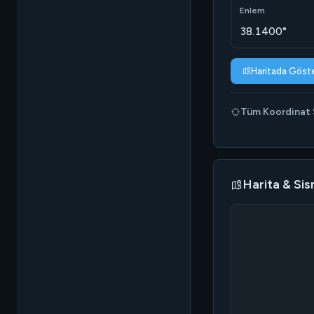
Enlem
38.1400°
Haritada Göst
Tüm Koordinat S
Harita & Sis