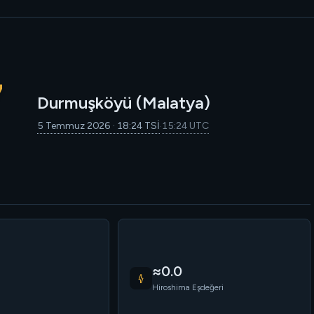
7
Durmuşköyü (Malatya)
5 Temmuz 2026 · 18:24 TSİ
15:24 UTC
·
≈0.0
Hiroshima Eşdeğeri