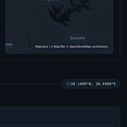
MapLibre
|
© MapTiler
© OpenStreetMap contributors
38.1400°N, 38.4400°E