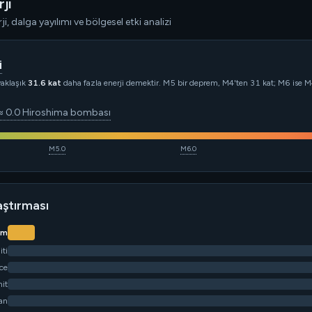
ji
i, dalga yayılımı ve bölgesel etki analizi
i
yaklaşık
31.6 kat
daha fazla enerji demektir. M5 bir deprem, M4'ten 31 kat; M6 ise 
≈ 0.0 Hiroshima bombası
M5.0
M6.0
laştırması
em
ti
ce
it
an