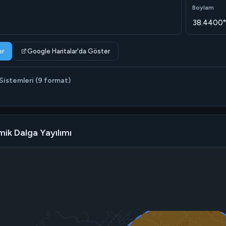
Boylam
38.4400°
er
Google Haritalar'da Göster
istemleri (9 format)
mik Dalga Yayılımı