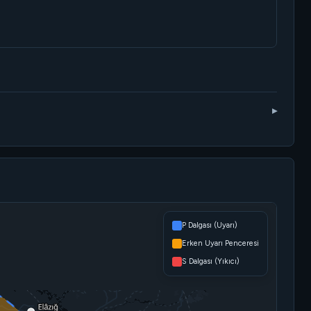
P Dalgası (Uyarı)
Erken Uyarı Penceresi
S Dalgası (Yıkıcı)