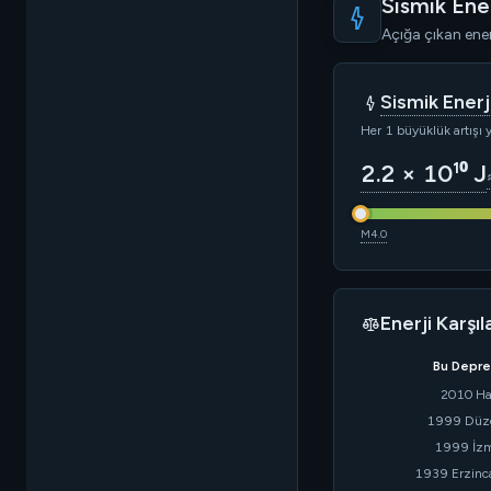
Sismik Ener
Açığa çıkan enerj
Sismik Enerj
Her 1 büyüklük artışı 
2.2 × 10¹⁰ J
M4.0
Enerji Karşı
Bu Depr
2010 Hai
1999 Düz
1999 İzm
1939 Erzinc