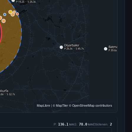
MapLibre
|
© MapTiler
© OpenStreetMap contributors
P:
200.7
km
S:
115.4
km
Etkilenen:
4