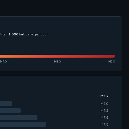
M4'ten
1.000 kat
daha güçlüdür.
M7.0
M8.0
M9.0
M3.7
M7.0
M7.2
M7.6
M7.8