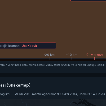
olojik katman:
Üst Kabuk
-20 km
-10 km
0 (Merkez)
min yeraltındaki konumunu, gerçek yüzey topografyasını ve içinde bulunduğu jeolojik kat
tası (ShakeMap)
ı dağılımı — AFAD 2018 mantık ağacı modeli (Akkar 2014, Boore 2014, Chio