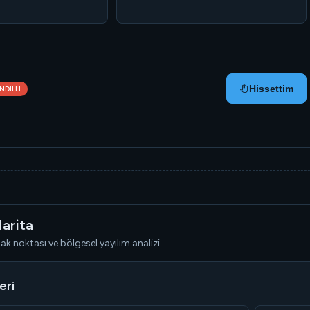
Hissettim
NDILLI
arita
k noktası ve bölgesel yayılım analizi
eri