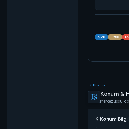
AFAD
EMSC
KA
01
Bölüm
Konum & H
Merkez üssü, oda
Konum Bilgil