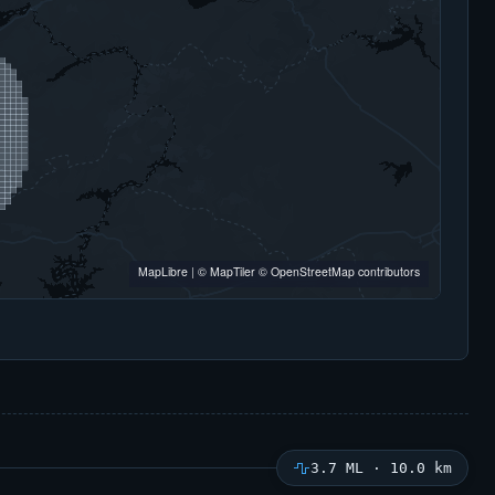
MapLibre
|
© MapTiler
© OpenStreetMap contributors
3.7 ML · 10.0 km