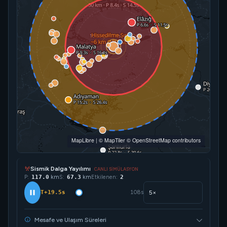
MapLibre
|
© MapTiler
© OpenStreetMap contributors
Sismik Dalga Yayılımı
CANLI SİMÜLASYON
P:
150.0
km
S:
86.4
km
Etkilenen:
2
T+25.0s
108s
Mesafe ve Ulaşım Süreleri