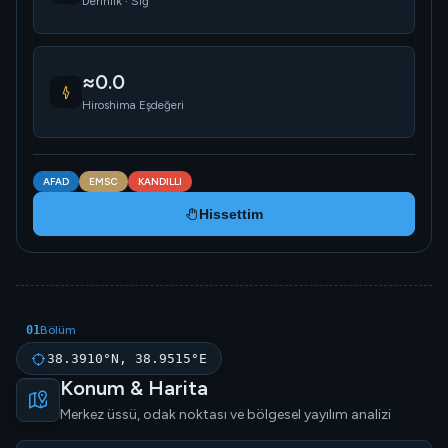
Derinlik · Sığ
≈0.0
Hiroshima Eşdeğeri
AFAD
EMSC
KANDILLI
Hissettim
01
Bölüm
38.3910°N, 38.9515°E
Konum & Harita
Merkez üssü, odak noktası ve bölgesel yayılım analizi