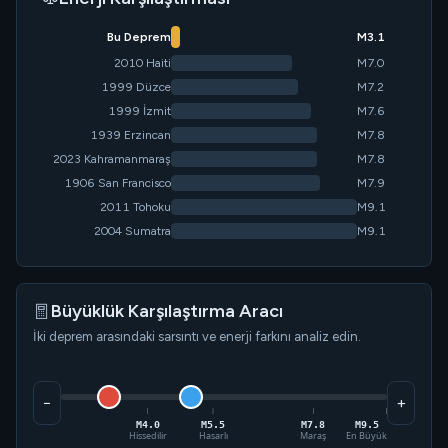
Bu Deprem
M3.1
2010 Haiti
M7.0
1999 Düzce
M7.2
1999 İzmit
M7.6
1939 Erzincan
M7.8
2023 Kahramanmaraş
M7.8
1906 San Francisco
M7.9
2011 Tohoku
M9.1
2004 Sumatra
M9.1
Büyüklük Karşılaştırma Aracı
İki deprem arasındaki sarsıntı ve enerji farkını analiz edin.
−
+
M4.0
M5.5
M7.8
M9.5
Hissedilir
Hasarlı
Maraş
En Büyük