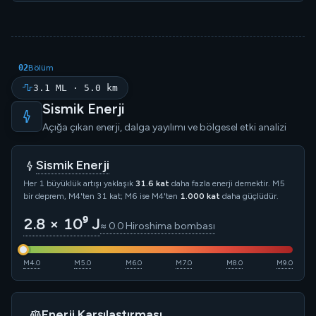
02
Bölüm
3.1 ML · 5.0 km
Sismik Enerji
Açığa çıkan enerji, dalga yayılımı ve bölgesel etki analizi
Sismik Enerji
Her 1 büyüklük artışı yaklaşık
31.6 kat
daha fazla enerji demektir. M5
bir deprem, M4'ten 31 kat; M6 ise M4'ten
1.000 kat
daha güçlüdür.
2.8 × 10⁹ J
≈ 0.0 Hiroshima bombası
M4.0
M5.0
M6.0
M7.0
M8.0
M9.0
Enerji Karşılaştırması