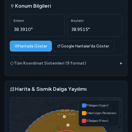
Konum Bilgileri
Enlem
Boylam
38.3910°
38.9515°
Haritada Göster
Google Haritalar'da Göster
Tüm Koordinat Sistemleri (9 format)
Harita & Sismik Dalga Yayılımı
P Dalgası (Uyarı)
Erken Uyarı Penceresi
S Dalgası (Yıkıcı)