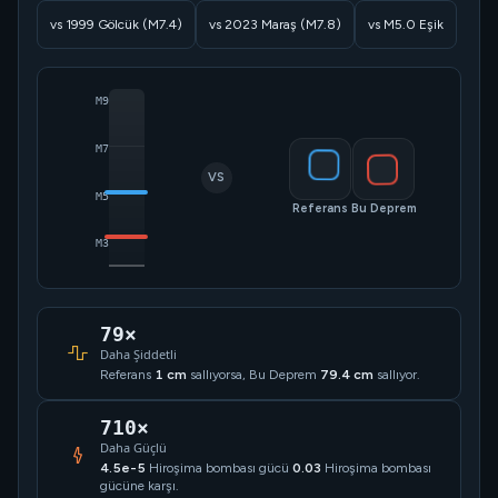
vs 1999 Gölcük (M7.4)
vs 2023 Maraş (M7.8)
vs M5.0 Eşik
M9
M7
VS
M5
Referans
Bu Deprem
M3
79×
Daha Şiddetli
Referans
1 cm
sallıyorsa, Bu Deprem
79.4 cm
sallıyor.
710×
Daha Güçlü
4.5e-5
Hiroşima bombası gücü
0.03
Hiroşima bombası
gücüne karşı.